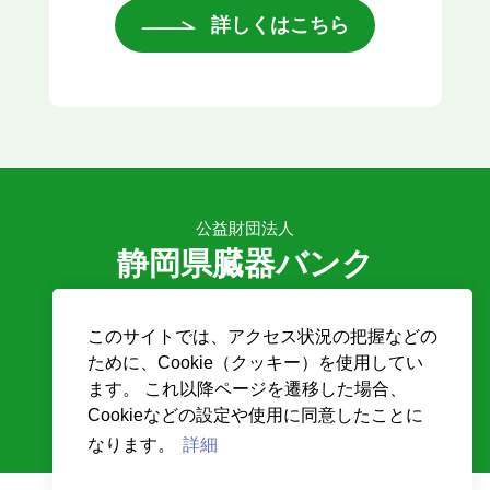
詳しくはこちら
公益財団法人
静岡県臓器バンク
〒431-3192
このサイトでは、アクセス状況の把握などの
静岡県浜松市中央区半田山1-20-1
ために、Cookie（クッキー）を使用してい
浜松医大付属病院内
ます。 これ以降ページを遷移した場合、
TEL
053-435-3175 /
FAX
053-431-0508
Cookieなどの設定や使用に同意したことに
なります。
詳細