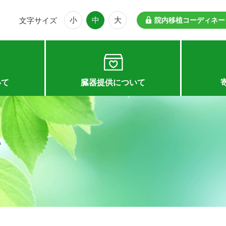
小
中
大
文字サイズ
院内移植コーディネー
いて
臓器提供について
て